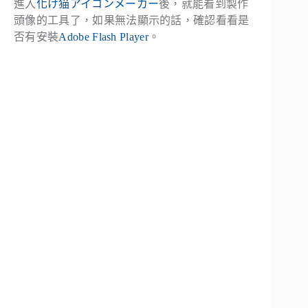
進入
化け猫アイコンメーカー
後，就能看到製作
頭像的工具了，如果無法顯示的話，確認看看是
否有安裝
Adobe Flash Player
。