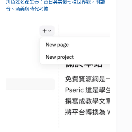
角色姓名產生器：台日英美俄七種世界觀，附讀
音、涵義與時代考據