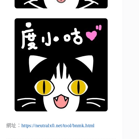
網址：
https://neutralx0.net/tool/bnmk.html