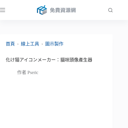
跳
至
主
要
內
容
首頁
›
線上工具
›
圖示製作
化け猫アイコンメーカー：貓咪頭像產生器
作者
Pseric