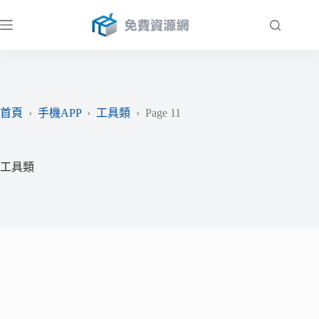
跳
至
主
要
內
容
首頁
›
手機APP
›
工具類
›
Page 11
工具類