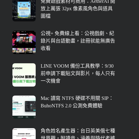
免費遊戲素材可商用：AetherAI 開
放上萬張 32px 像素風角色與道具
圖檔
公視+ 免費線上看：公視戲劇、紀
錄片與台語動畫，註冊就能無廣告
收看
LINE VOOM 備份工具教學：9/30
前申請下載貼文與影片，每人只有
一次機會
Mac 讀寫 NTFS 硬碟不用關 SIP：
BuhoNTFS 2.0 公測免費體驗
角色姓名產生器：台日英美俄七種
世界觀，附讀音、涵義與時代考據