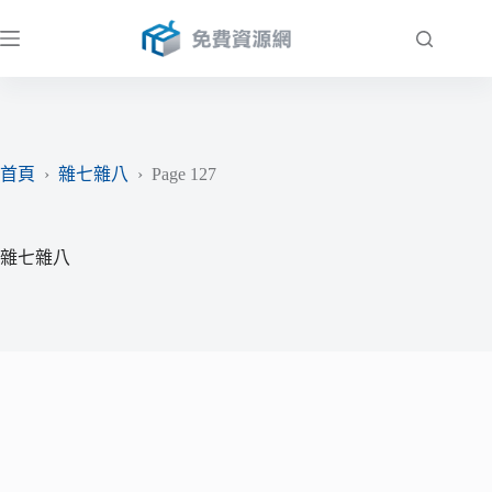
跳
至
主
要
內
容
首頁
›
雜七雜八
›
Page 127
雜七雜八