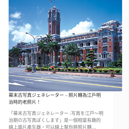
幕末古写真ジェネレーター – 照片轉為江戶明
治時的老照片！
「幕末古写真ジェネレーター -写真を江戸〜明
治期の古写真ぽくします」是一個相當有趣的
線上圖片產生器，可以線上幫你將照片轉…