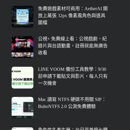
免費遊戲素材可商用：AetherAI 開
放上萬張 32px 像素風角色與道具
圖檔
公視+ 免費線上看：公視戲劇、紀
錄片與台語動畫，註冊就能無廣告
收看
LINE VOOM 備份工具教學：9/30
前申請下載貼文與影片，每人只有
一次機會
Mac 讀寫 NTFS 硬碟不用關 SIP：
BuhoNTFS 2.0 公測免費體驗
角色姓名產生器：台日英美俄七種