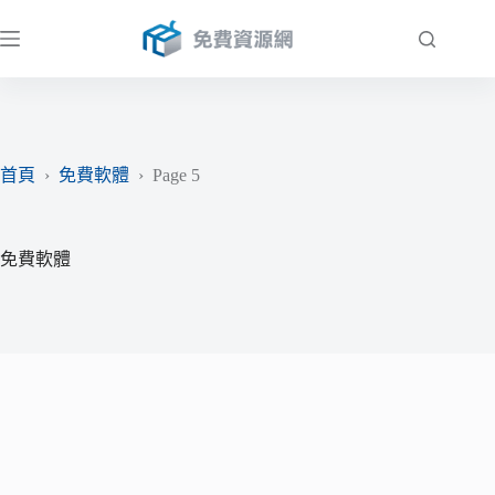
跳
至
主
要
內
容
首頁
›
免費軟體
›
Page 5
免費軟體