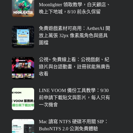
Moonlighter 領取教學，白天顧店、
晚上下地城，8/10 前永久保留
免費遊戲素材可商用：AetherAI 開
放上萬張 32px 像素風角色與道具
圖檔
公視+ 免費線上看：公視戲劇、紀
錄片與台語動畫，註冊就能無廣告
收看
LINE VOOM 備份工具教學：9/30
前申請下載貼文與影片，每人只有
一次機會
Mac 讀寫 NTFS 硬碟不用關 SIP：
BuhoNTFS 2.0 公測免費體驗