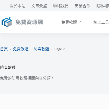
跳
關於本站
文章彙整
聯絡我們
商業合作
隱私權
至
主
要
免費軟體
線上工具
內
容
首頁
›
免費軟體
›
防毒軟體
›
Page 2
防毒軟體
免費的防毒軟體相關內容分類。