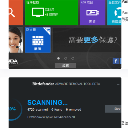
Pa
P
護
B