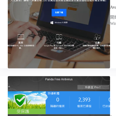
A
開
W