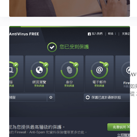
AV
如
從 