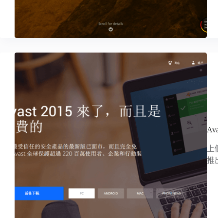
A
上個
推