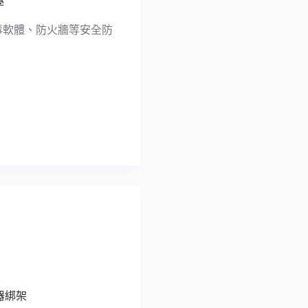
學
開發防毒軟體、防火牆等安全防
器綁架