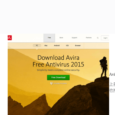
Av
上
也