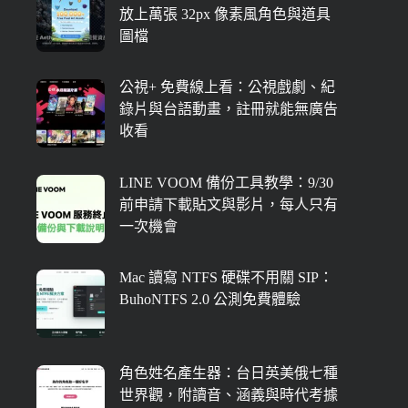
放上萬張 32px 像素風角色與道具
圖檔
公視+ 免費線上看：公視戲劇、紀
錄片與台語動畫，註冊就能無廣告
收看
LINE VOOM 備份工具教學：9/30
前申請下載貼文與影片，每人只有
一次機會
Mac 讀寫 NTFS 硬碟不用關 SIP：
BuhoNTFS 2.0 公測免費體驗
角色姓名產生器：台日英美俄七種
世界觀，附讀音、涵義與時代考據