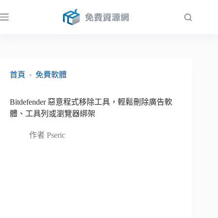
跳
至
主
要
內
容
首頁
›
免費軟體
Bitdefender 惡意程式移除工具，輕鬆刪除廣告軟
體、工具列或瀏覽器綁架
作者
Pseric