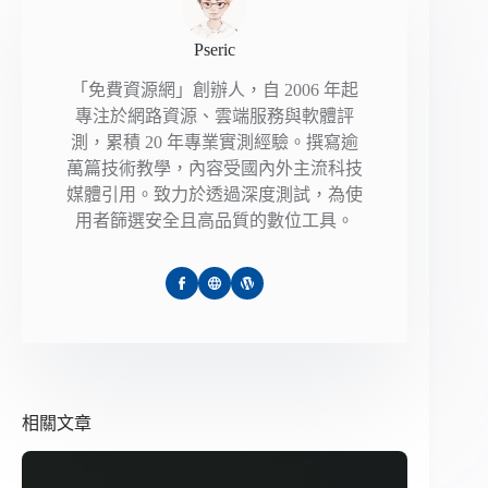
Pseric
「免費資源網」創辦人，自 2006 年起
專注於網路資源、雲端服務與軟體評
測，累積 20 年專業實測經驗。撰寫逾
萬篇技術教學，內容受國內外主流科技
媒體引用。致力於透過深度測試，為使
用者篩選安全且高品質的數位工具。
相關文章