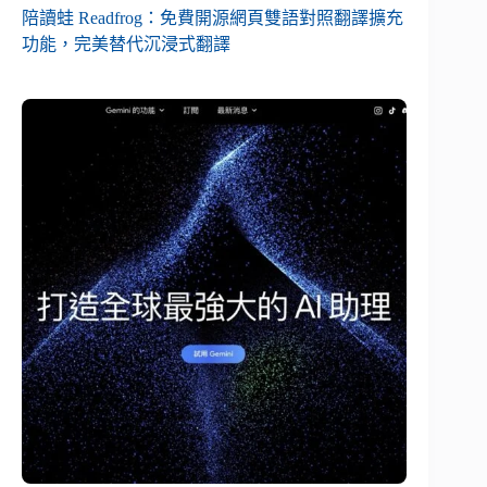
陪讀蛙 Readfrog：免費開源網頁雙語對照翻譯擴充
功能，完美替代沉浸式翻譯