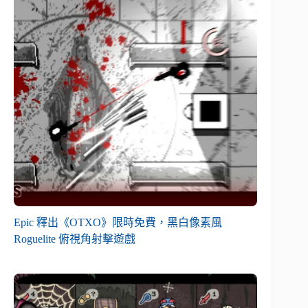
Epic 釋出《OTXO》限時免費，黑白像素風
Roguelite 俯視角射擊遊戲