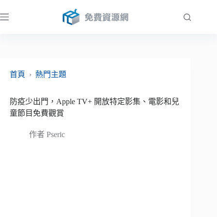
跳
至
主
要
內
容
首頁
›
熱門主題
防疫少出門，Apple TV+ 開放特定影集、電影和兒
童節目免費觀賞
作者
Pseric