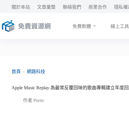
跳
關於本站
文章彙整
聯絡我們
商業合作
隱私權
至
主
要
免費軟體
線上工具
內
容
首頁
›
網路科技
Apple Music Replay 為最常反覆回味的歌曲專輯建立年
作者
Pseric