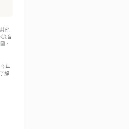
薦其他
 串流音
計圖，
個今年
了解