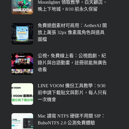
Moonlighter 領取教學，白天顧店、
晚上下地城，8/10 前永久保留
免費遊戲素材可商用：AetherAI 開
放上萬張 32px 像素風角色與道具
圖檔
公視+ 免費線上看：公視戲劇、紀
錄片與台語動畫，註冊就能無廣告
收看
LINE VOOM 備份工具教學：9/30
前申請下載貼文與影片，每人只有
一次機會
Mac 讀寫 NTFS 硬碟不用關 SIP：
BuhoNTFS 2.0 公測免費體驗