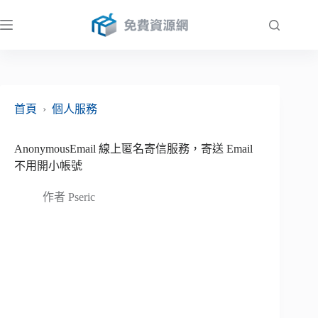
跳
至
主
要
內
容
首頁
›
個人服務
AnonymousEmail 線上匿名寄信服務，寄送 Email
不用開小帳號
作者
Pseric