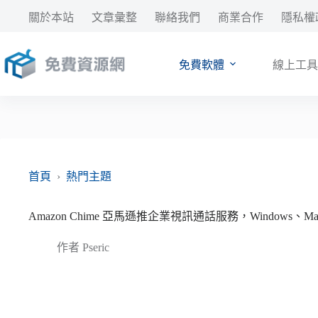
跳
關於本站
文章彙整
聯絡我們
商業合作
隱私權
至
主
要
免費軟體
線上工具
內
容
首頁
›
熱門主題
Amazon Chime 亞馬遜推企業視訊通話服務，Windows、Ma
作者
Pseric