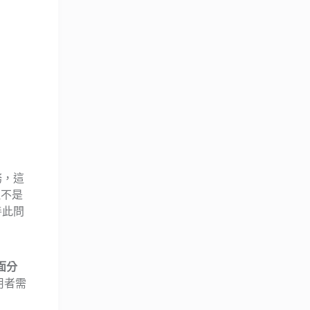
務，這
但不是
善此問
面分
用者需