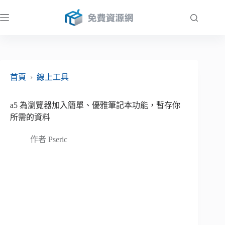
跳
至
主
要
內
容
首頁
›
線上工具
a5 為瀏覽器加入簡單、優雅筆記本功能，暫存你
所需的資料
作者
Pseric