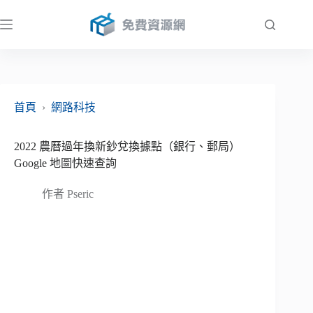
跳
至
主
要
內
容
首頁
›
網路科技
2022 農曆過年換新鈔兌換據點（銀行、郵局）
Google 地圖快速查詢
作者
Pseric