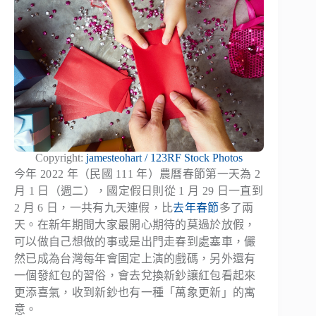
Copyright:
jamesteohart / 123RF Stock Photos
今年 2022 年（民國 111 年）農曆春節第一天為 2
月 1 日（週二），國定假日則從 1 月 29 日一直到
2 月 6 日，一共有九天連假，比
去年春節
多了兩
天。在新年期間大家最開心期待的莫過於放假，
可以做自己想做的事或是出門走春到處塞車，儼
然已成為台灣每年會固定上演的戲碼，另外還有
一個發紅包的習俗，會去兌換新鈔讓紅包看起來
更添喜氣，收到新鈔也有一種「萬象更新」的寓
意。