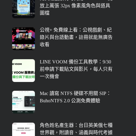
放上萬張 32px 像素風角色與道具
圖檔
公視+ 免費線上看：公視戲劇、紀
錄片與台語動畫，註冊就能無廣告
收看
LINE VOOM 備份工具教學：9/30
前申請下載貼文與影片，每人只有
一次機會
Mac 讀寫 NTFS 硬碟不用關 SIP：
BuhoNTFS 2.0 公測免費體驗
角色姓名產生器：台日英美俄七種
世界觀，附讀音、涵義與時代考據