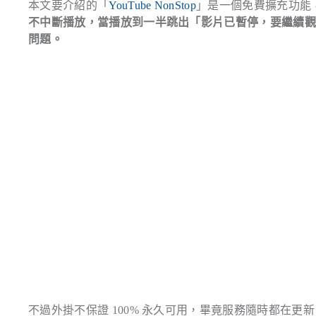
本文要介紹的「
YouTube NonStop
」是一個免費擴充功能，支援 
不中斷播放，當播放到一半跳出「影片已暫停，要繼續
問題。
不過外掛不保證 100% 永久可用，畢竟服務隨時都在更新