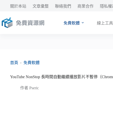
跳
關於本站
文章彙整
聯絡我們
商業合作
隱私權
至
主
要
免費軟體
線上工具
內
容
首頁
›
免費軟體
YouTube NonStop 長時間自動繼續播放影片不暫停（Chrome、
作者
Pseric