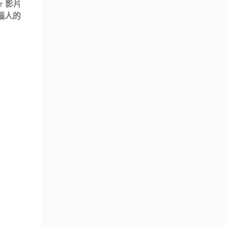
e 影片
惱人的