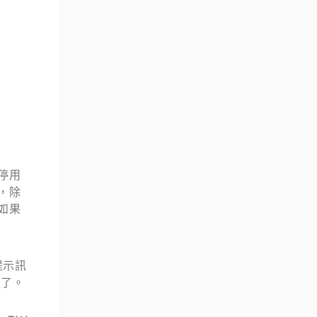
停用
，除
如果
提示訊
來了。