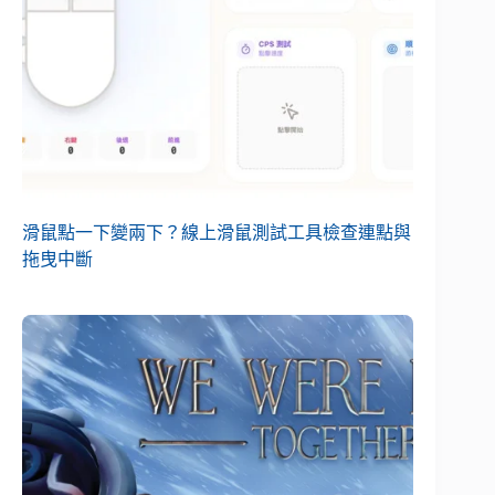
滑鼠點一下變兩下？線上滑鼠測試工具檢查連點與
拖曳中斷