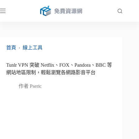
跳
至
主
要
內
容
首頁
›
線上工具
Tunlr VPN 突破 Netflix、FOX、Pandora、BBC 等
網站地區限制，輕鬆瀏覽各網路影音平台
作者
Pseric