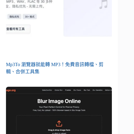
Mp3To 瀏覽器就能轉 MP3！免費音訊轉檔、剪
輯、合併工具集