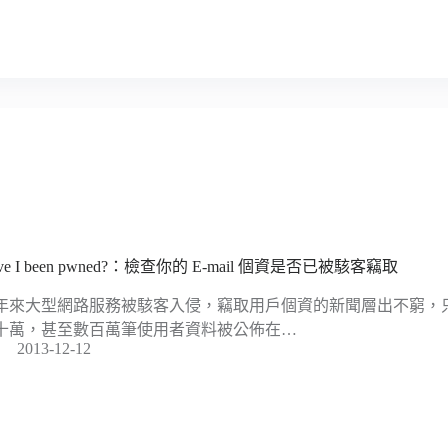
ve I been pwned?：檢查你的 E-mail 個資是否已被駭客竊取
年來大型網路服務被駭客入侵，竊取用戶個資的新聞層出不窮，
十萬，甚至數百萬筆使用者資料被公佈在…
2013-12-12