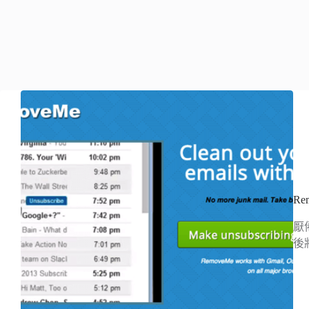
R
厭
後