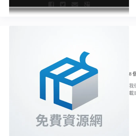
8
我
載