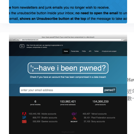
Ha
近
數