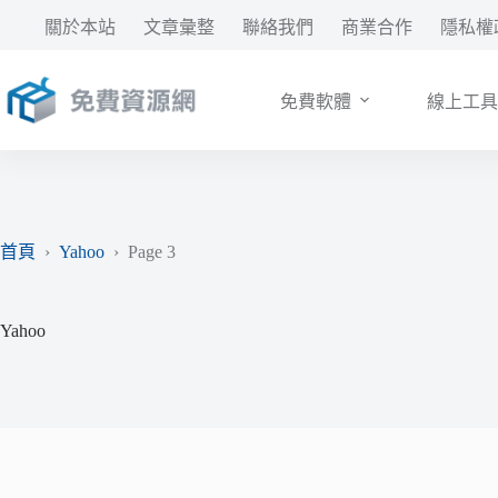
跳
關於本站
文章彙整
聯絡我們
商業合作
隱私權
至
主
要
免費軟體
線上工具
內
容
首頁
›
Yahoo
›
Page 3
Yahoo