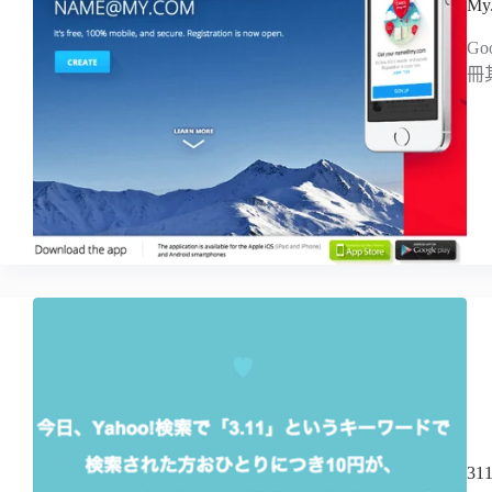
My
G
冊
3