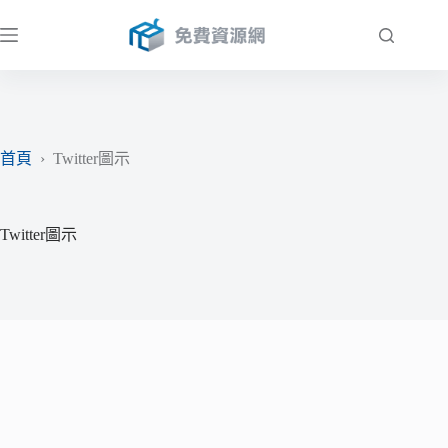
跳
至
主
要
內
容
首頁
›
Twitter圖示
Twitter圖示