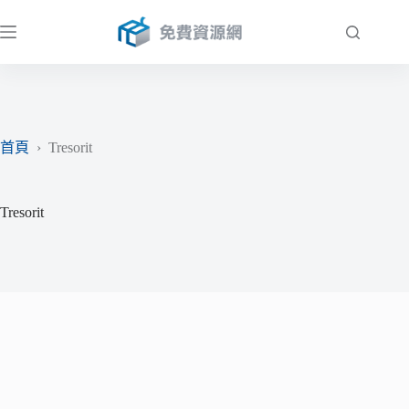
跳
至
主
要
內
容
首頁
›
Tresorit
Tresorit