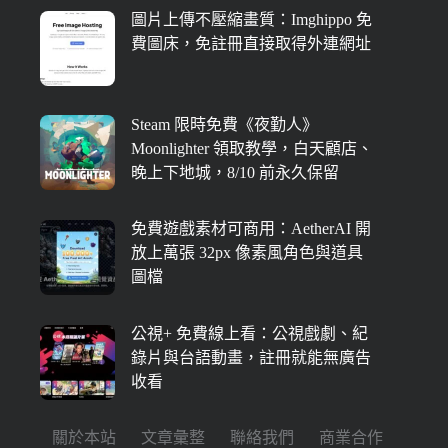
圖片上傳不壓縮畫質：Imghippo 免
費圖床，免註冊直接取得外連網址
Steam 限時免費《夜勤人》
Moonlighter 領取教學，白天顧店、
晚上下地城，8/10 前永久保留
免費遊戲素材可商用：AetherAI 開
放上萬張 32px 像素風角色與道具
圖檔
公視+ 免費線上看：公視戲劇、紀
錄片與台語動畫，註冊就能無廣告
收看
關於本站
文章彙整
聯絡我們
商業合作