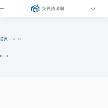
跳
至
主
要
內
容
首頁
›
NTU
NTU