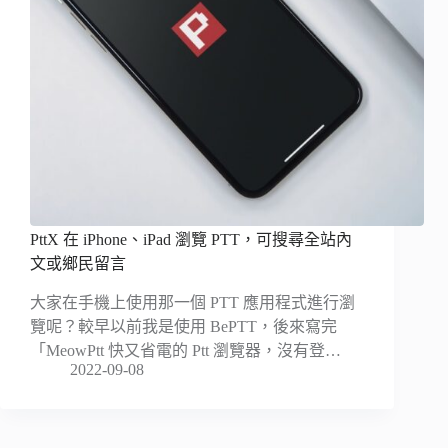
PttX 在 iPhone、iPad 瀏覽 PTT，可搜尋全站內
文或鄉民留言
大家在手機上使用那一個 PTT 應用程式進行瀏
覽呢？較早以前我是使用 BePTT，後來寫完
「MeowPtt 快又省電的 Ptt 瀏覽器，沒有登…
2022-09-08