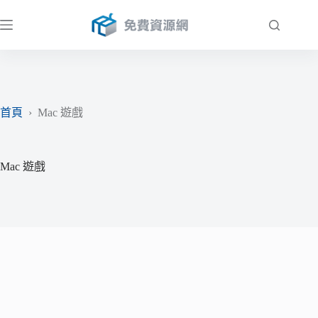
跳
至
主
要
內
容
首頁
›
Mac 遊戲
Mac 遊戲