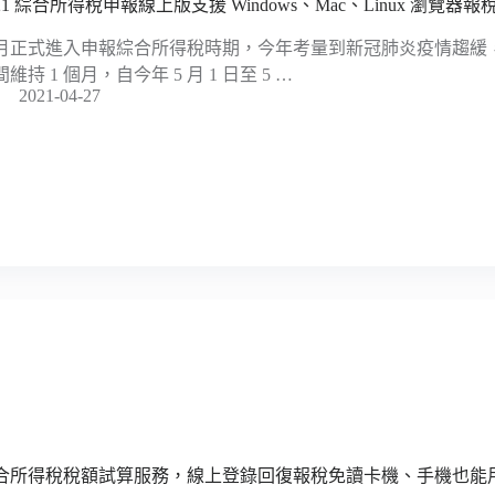
021 綜合所得稅申報線上版支援 Windows、Mac、Linux 瀏覽器報
月正式進入申報綜合所得稅時期，今年考量到新冠肺炎疫情趨緩
維持 1 個月，自今年 5 月 1 日至 5 …
2021-04-27
合所得稅稅額試算服務，線上登錄回復報稅免讀卡機、手機也能