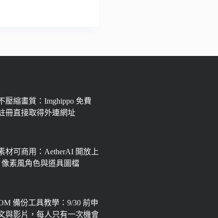
壓縮畫質：Imghippo 免費
註冊直接取得外連網址
材可商用：AetherAI 開放上
px 像素風角色與道具圖檔
OOM 備份工具教學：9/30 前申
文與影片，每人只有一次機會