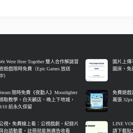
We Were Here Together 雙人合作解謎冒
圖片上傳不
險遊戲限時免費（Epic Games 放送
圖床，免
中）
Steam 限時免費《夜勤人》Moonlighter
免費遊戲素
領取教學，白天顧店、晚上下地城，
萬張 32
8/10 前永久保留
公視+ 免費線上看：公視戲劇、紀錄片
LINE V
與台語動畫，註冊就能無廣告收看
請下載貼