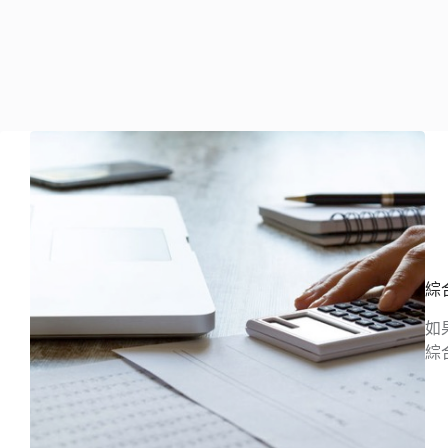
綜
如
綜