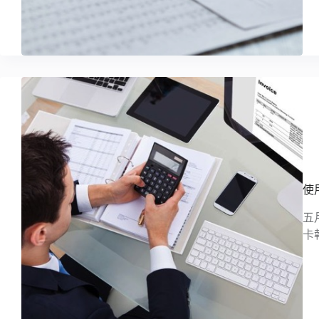
使
五
卡