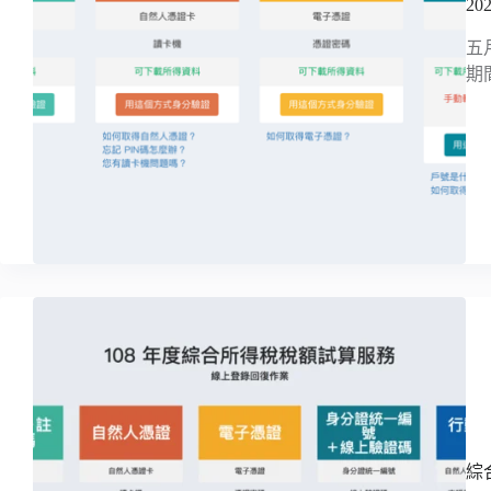
2
五
期間
綜