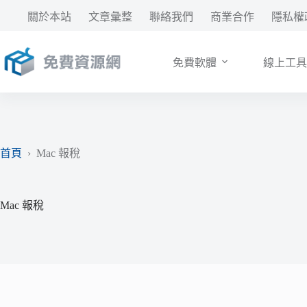
跳
關於本站
文章彙整
聯絡我們
商業合作
隱私權
至
主
要
免費軟體
線上工具
內
容
首頁
›
Mac 報稅
Mac 報稅