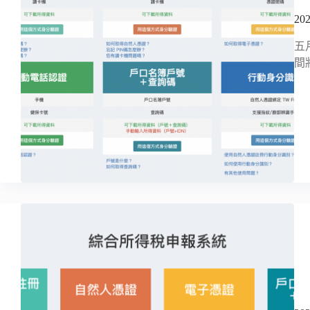
2
五
間將