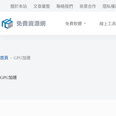
跳
關於本站
文章彙整
聯絡我們
商業合作
隱私權
至
主
要
免費軟體
線上工具
內
容
首頁
›
GPU加速
GPU加速