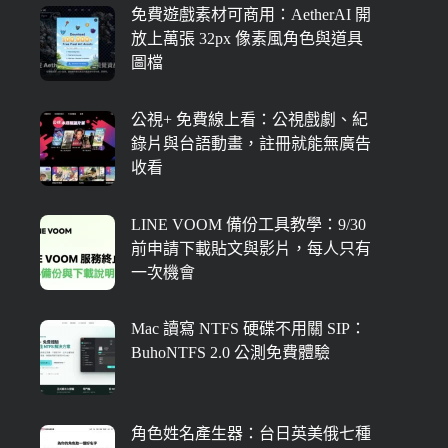
免費遊戲素材可商用：AetherAI 開
放上萬張 32px 像素風角色與道具
圖檔
公視+ 免費線上看：公視戲劇、紀
錄片與台語動畫，註冊就能無廣告
收看
LINE VOOM 備份工具教學：9/30
前申請下載貼文與影片，每人只有
一次機會
Mac 讀寫 NTFS 硬碟不用關 SIP：
BuhoNTFS 2.0 公測免費體驗
角色姓名產生器：台日英美俄七種