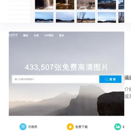
攝
介
或