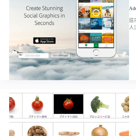
A
這
人