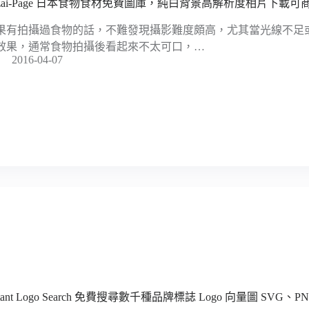
ozai-Page 日本食物食材免費圖庫，純白背景高解析度相片下載可
果有拍攝過食物的話，不難發現攝影難度頗高，尤其當光線不足
效果，通常食物拍攝後看起來不太可口，…
2016-04-07
stant Logo Search 免費搜尋數千種品牌標誌 Logo 向量圖 SVG、