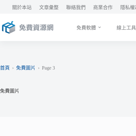
跳
關於本站
文章彙整
聯絡我們
商業合作
隱私權
至
主
要
免費軟體
線上工具
內
容
首頁
›
免費圖片
›
Page 3
免費圖片