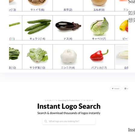
S
如
想
In