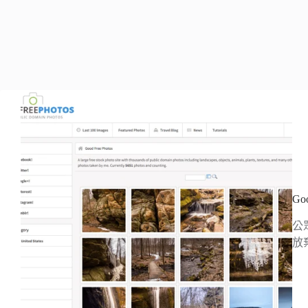
Go
公
放