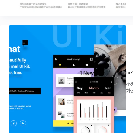
In
不
計