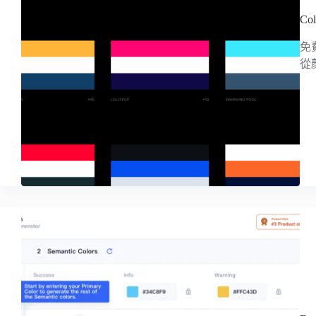
C
免
從