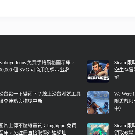
Koboyo Icons 免費手繪風格圖示庫，
Steam 
90,000 個 SVG 可商用免標示出處
空生存冒險
留
滑鼠點一下變兩下？線上滑鼠測試工具
We Were
檢查連點與拖曳中斷
險遊戲限時
中）
圖片上傳不壓縮畫質：Imghippo 免費
Steam 
圖床，免註冊直接取得外連網址
領取教學