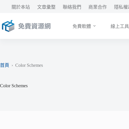
跳
關於本站
文章彙整
聯絡我們
商業合作
隱私權
至
主
要
免費軟體
線上工具
內
容
首頁
›
Color Schemes
Color Schemes