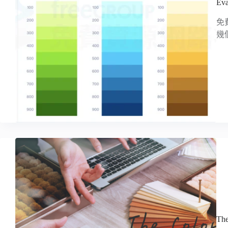
E
免
幾
Th