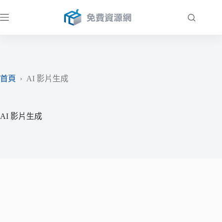
跳
至
主
要
內
容
首頁
›
AI 影片生成
AI 影片生成