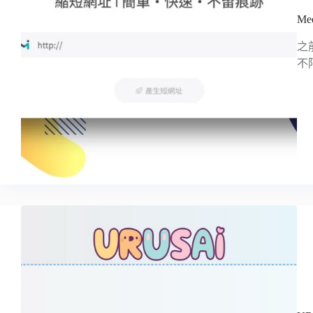
M
之
不