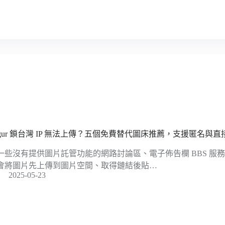
mgur 鎖台灣 IP 無法上傳？五個免費替代圖床推薦，支援匿名與直
一些沒有提供圖片託管功能的網路討論區、電子佈告欄 BBS 服
會將圖片先上傳到圖片空間、取得鏈結後貼…
2025-05-23