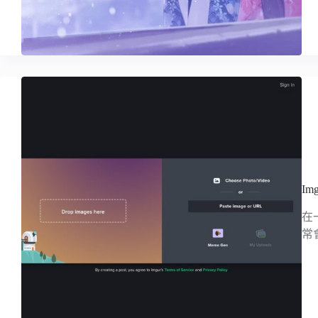
I
在
常