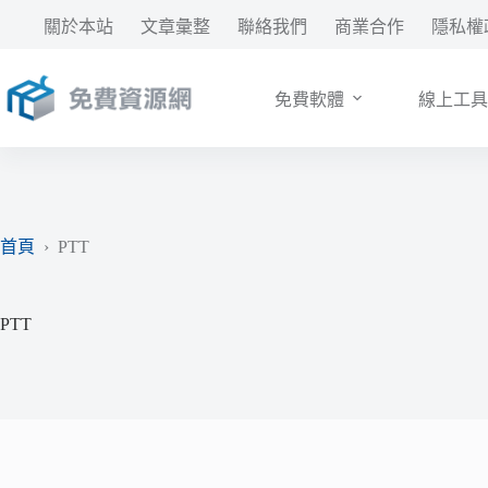
跳
關於本站
文章彙整
聯絡我們
商業合作
隱私權
至
主
要
免費軟體
線上工具
內
容
首頁
›
PTT
PTT