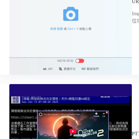
U
I
位
PT