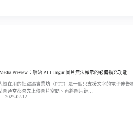
t Media Preview：解決 PTT Imgur 圖片無法顯示的必備擴充功能
人還在用的批踢踢實業坊（PTT）是一個只支援文字的電子佈告欄
貼圖通常都會先上傳圖片空間、再將圖片鏈…
2025-02-12