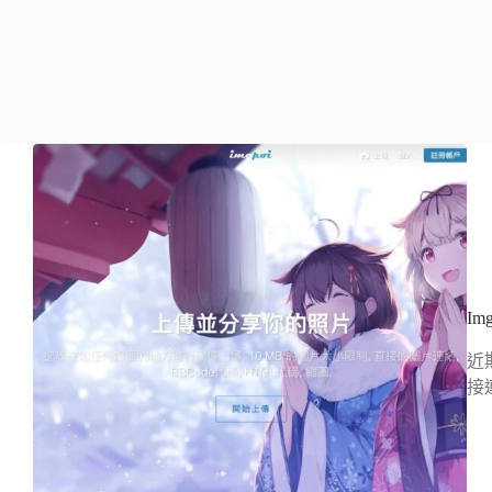
I
近
接