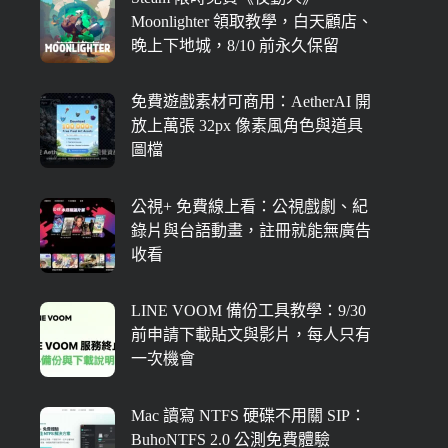
Moonlighter 領取教學，白天顧店、
晚上下地城，8/10 前永久保留
免費遊戲素材可商用：AetherAI 開
放上萬張 32px 像素風角色與道具
圖檔
公視+ 免費線上看：公視戲劇、紀
錄片與台語動畫，註冊就能無廣告
收看
LINE VOOM 備份工具教學：9/30
前申請下載貼文與影片，每人只有
一次機會
Mac 讀寫 NTFS 硬碟不用關 SIP：
BuhoNTFS 2.0 公測免費體驗