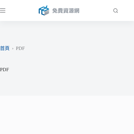
跳
至
主
要
內
容
首頁
›
PDF
PDF