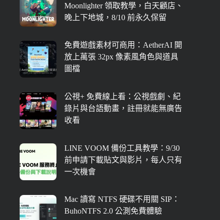
Moonlighter 領取教學，白天顧店、
晚上下地城，8/10 前永久保留
免費遊戲素材可商用：AetherAI 開
放上萬張 32px 像素風角色與道具
圖檔
公視+ 免費線上看：公視戲劇、紀
錄片與台語動畫，註冊就能無廣告
收看
LINE VOOM 備份工具教學：9/30
前申請下載貼文與影片，每人只有
一次機會
Mac 讀寫 NTFS 硬碟不用關 SIP：
BuhoNTFS 2.0 公測免費體驗