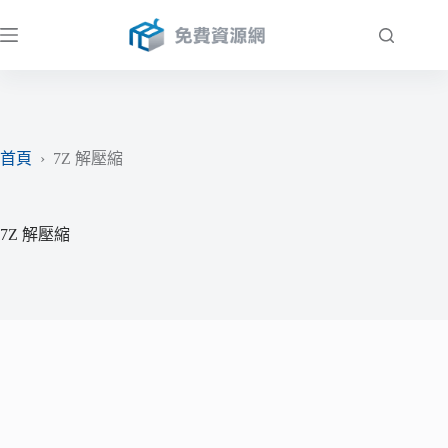
跳
至
主
要
內
容
首頁
›
7Z 解壓縮
7Z 解壓縮