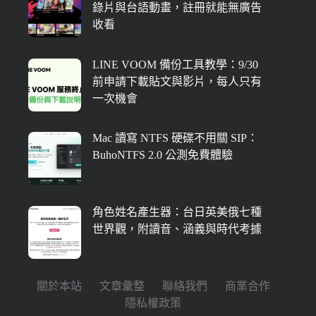
錄片與台語動畫，註冊就能無廣告
收看
LINE VOOM 備份工具教學：9/30
前申請下載貼文與影片，每人只有
一次機會
Mac 讀寫 NTFS 硬碟不用關 SIP：
BuhoNTFS 2.0 公測免費體驗
角色姓名產生器：台日英美俄七種
世界觀，附讀音、涵義與時代考據
關於本站
文章彙整
聯絡我們
商業合作
隱私權政策