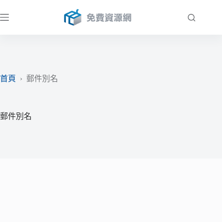
跳
至
主
要
內
容
首頁
›
郵件別名
郵件別名