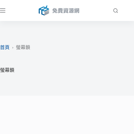
跳
至
主
要
內
容
首頁
›
螢幕鎖
螢幕鎖