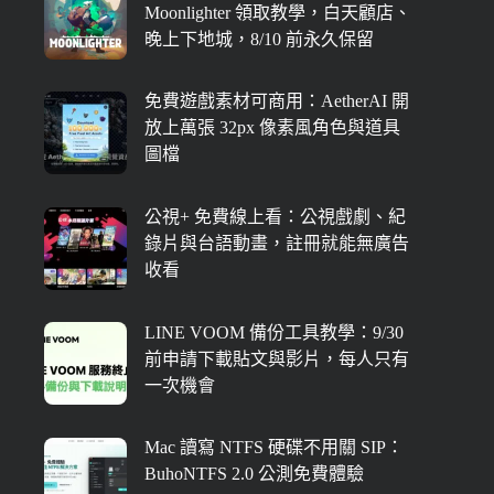
Moonlighter 領取教學，白天顧店、
晚上下地城，8/10 前永久保留
免費遊戲素材可商用：AetherAI 開
放上萬張 32px 像素風角色與道具
圖檔
公視+ 免費線上看：公視戲劇、紀
錄片與台語動畫，註冊就能無廣告
收看
LINE VOOM 備份工具教學：9/30
前申請下載貼文與影片，每人只有
一次機會
Mac 讀寫 NTFS 硬碟不用關 SIP：
BuhoNTFS 2.0 公測免費體驗