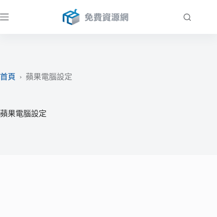
跳
至
主
要
內
容
首頁
›
蘋果電腦設定
蘋果電腦設定