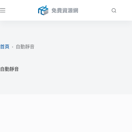
跳
至
主
要
內
容
首頁
›
自動靜音
自動靜音