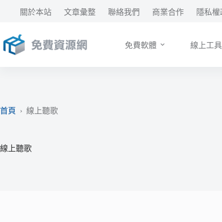
跳
關於本站
文章彙整
聯絡我們
商業合作
隱私權
至
主
要
免費軟體
線上工具
內
容
首頁
›
線上聽歌
線上聽歌