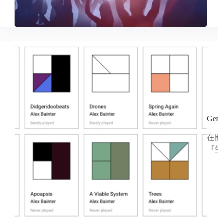
G
在
「