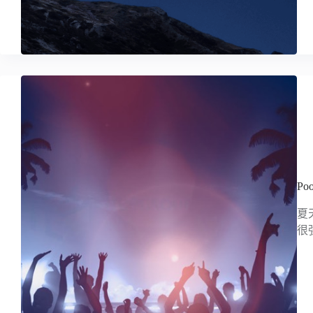
P
夏
很