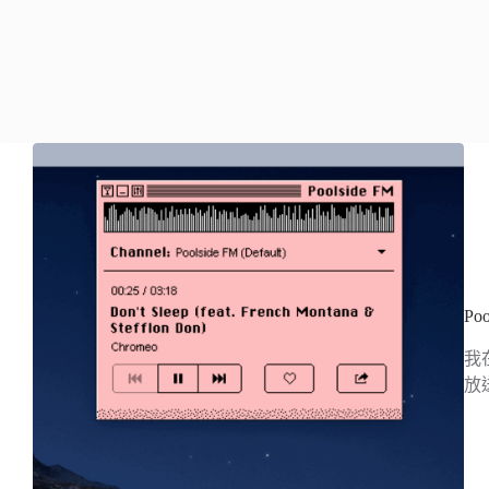
P
我
放