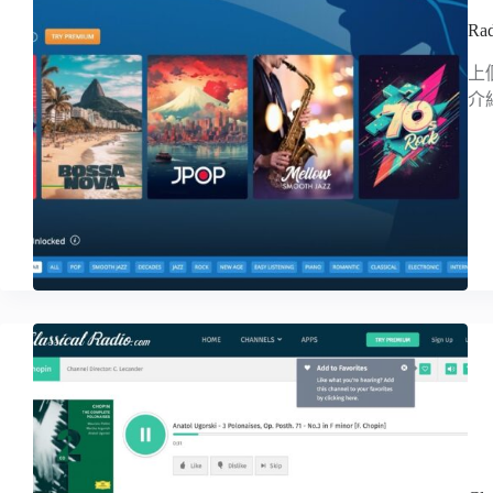
R
上
介