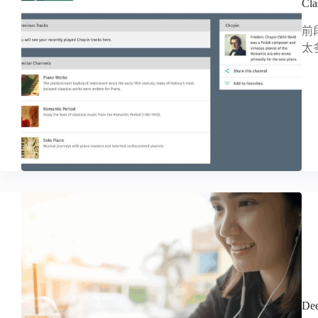
C
前段
太
D