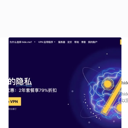
h
h
以