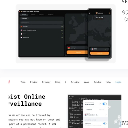
V
今
（
I