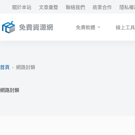
跳
關於本站
文章彙整
聯絡我們
商業合作
隱私權
至
主
要
免費軟體
線上工具
內
容
首頁
›
網路封鎖
網路封鎖