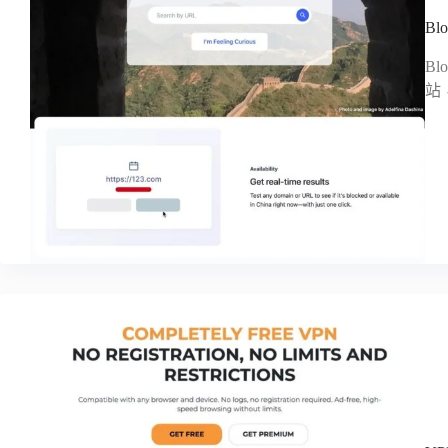
B
B
站