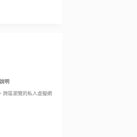
性說明
線、跨區瀏覽的私人虛擬網