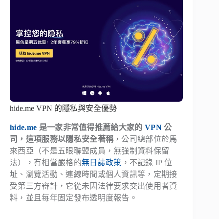
hide.me VPN 的隱私與安全優勢
hide.me
是一家非常值得推薦給大家的
VPN
公
司，這項服務以隱私安全著稱
，公司總部位於馬
來西亞（不是五眼聯盟成員，無強制資料保留
法），有相當嚴格的
無日誌政策
，不記錄 IP 位
址、瀏覽活動、連線時間或個人資訊等，定期接
受第三方審計，它從未因法律要求交出使用者資
料，並且每年固定發布透明度報告。