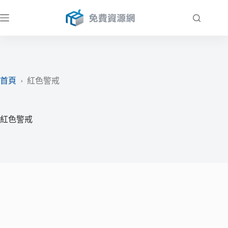
跳
至
主
要
內
容
首頁
›
紅色警戒
紅色警戒