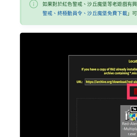
如果對於紅色警戒、沙丘魔堡等老遊戲有
警戒、終極動員令、沙丘魔堡免費下載
」