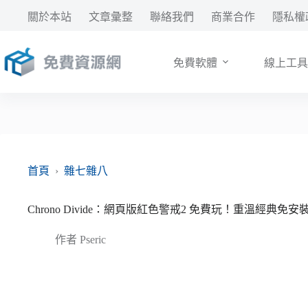
跳
關於本站
文章彙整
聯絡我們
商業合作
隱私權
至
主
要
免費軟體
線上工具
內
容
首頁
›
雜七雜八
Chrono Divide：網頁版紅色警戒2 免費玩！重溫經典免安
作者
Pseric