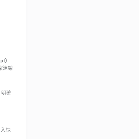
ipt）
家連線
 明確
加入快