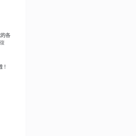
代的各
復
戲！