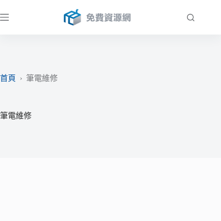
跳
至
主
要
內
容
首頁
›
筆電維修
筆電維修