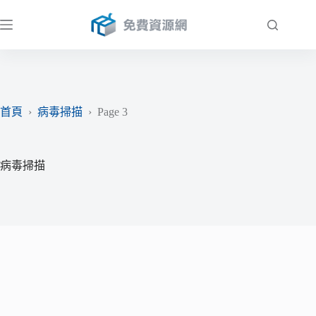
跳
至
主
要
內
容
首頁
›
病毒掃描
›
Page 3
病毒掃描