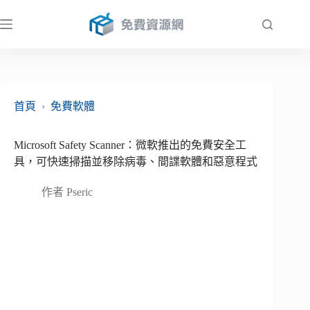
跳
至
主
要
內
容
首頁
›
免費軟體
Microsoft Safety Scanner：微軟推出的免費安全工
具，可快速掃描並移除病毒、間諜軟體和惡意程式
作者
Pseric