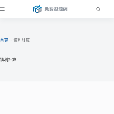
跳
至
主
要
內
容
首頁
›
獲利計算
獲利計算