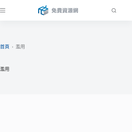
跳
至
主
要
內
容
首頁
›
濫用
濫用