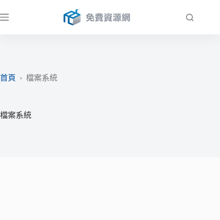
跳
至
主
要
內
容
首頁
›
檔案系統
檔案系統