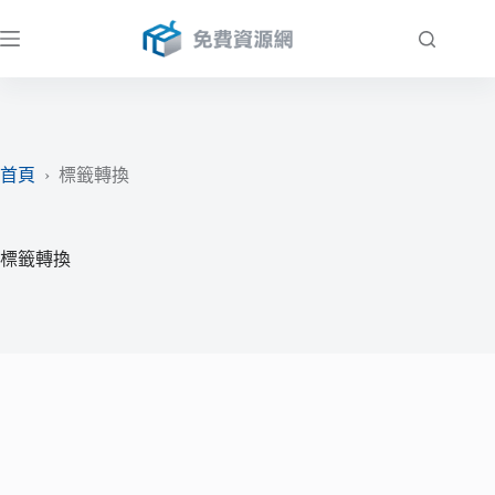
跳
至
主
要
內
容
首頁
›
標籤轉換
標籤轉換