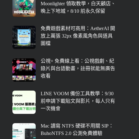
Moonlighter 領取教學，白天顧店、
晚上下地城，8/10 前永久保留
免費遊戲素材可商用：AetherAI 開
放上萬張 32px 像素風角色與道具
圖檔
公視+ 免費線上看：公視戲劇、紀
錄片與台語動畫，註冊就能無廣告
收看
LINE VOOM 備份工具教學：9/30
前申請下載貼文與影片，每人只有
一次機會
Mac 讀寫 NTFS 硬碟不用關 SIP：
BuhoNTFS 2.0 公測免費體驗