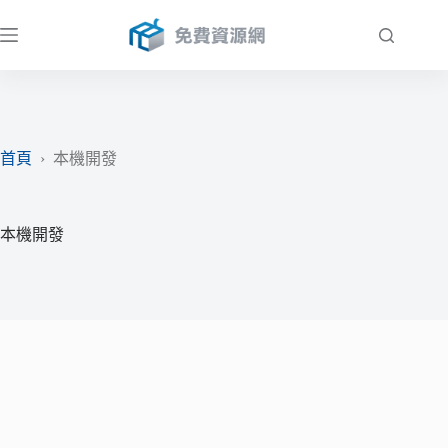
跳
至
主
要
內
容
首頁
›
本機開發
本機開發