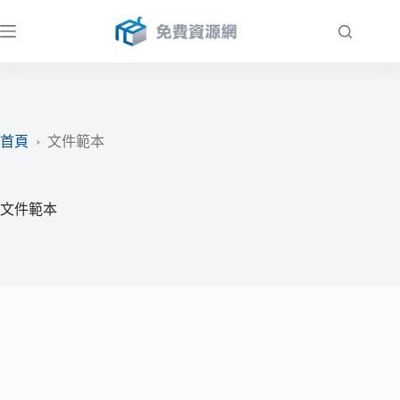
跳
至
主
要
內
容
首頁
›
文件範本
文件範本